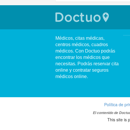
Médicos, citas médicas,
centros médicos, cuadros
médicos. Con Doctuo podrás
encontrar los médicos que
necesitas. Podrás reservar cita
online y contratar seguros
médicos online.
Política de pr
El contenido de Doctuo
This site i