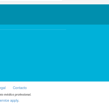
egal
Contacto
nto médico profesional.
ervice apply
.