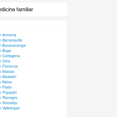
dicina familiar
en Armenia
n Barranquilla
 en Bucaramanga
en Buga
en Cartagena
n Chía
n Florencia
en Maicao
n Medellín
n Neiva
n Pasto
en Popayán
en Rionegro
n Sincelejo
n Valledupar