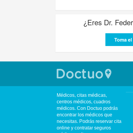
¿Eres
Dr. Feder
Toma el 
Médicos, citas médicas,
centros médicos, cuadros
médicos. Con Doctuo podrás
encontrar los médicos que
necesitas. Podrás reservar cita
online y contratar seguros