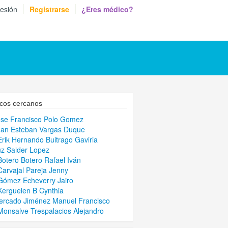
sesión
Registrarse
¿Eres médico?
cos cercanos
ose Francisco Polo Gomez
uan Esteban Vargas Duque
Erik Hernando Buitrago Gaviria
uz Saider Lopez
Botero Botero Rafael Iván
Carvajal Pareja Jenny
Gómez Echeverry Jairo
Kerguelen B Cynthia
ercado Jiménez Manuel Francisco
Monsalve Trespalacios Alejandro