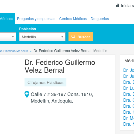
Inicia 
Médicos
Preguntas y respuestas
Centros Médicos
Droguerias
Población
Buscar
Medellín
os Plásticos Medellín
Dr. Federico Guillermo Velez Bernal. Medellín
Dr. Federico Guillermo
Médi
Velez Bernal
Dr. J
Dr. J
Dra. 
Cirujanos Plásticos
Dr. L
Calle 7 # 39-197 Cons. 1610,
Dra. 
Dra. 
Medellín, Antioquia.
Dra. 
Dra. 
Dr. M
Dra. 