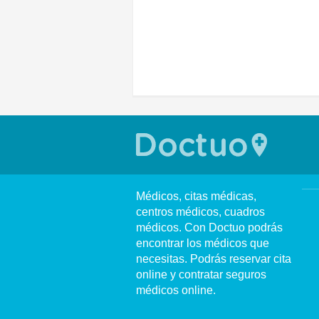
Médicos, citas médicas,
centros médicos, cuadros
médicos. Con Doctuo podrás
encontrar los médicos que
necesitas. Podrás reservar cita
online y contratar seguros
médicos online.