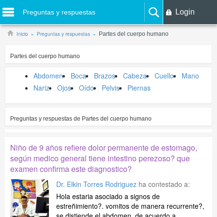
Login
Preguntas y respuestas
Inicio
Preguntas y respuestas
Partes del cuerpo humano
Partes del cuerpo humano
Abdomen
Boca
Brazos
Cabeza
Cuello
Mano
Nariz
Ojos
Oído
Pelvis
Piernas
Preguntas y respuestas de
Partes del cuerpo humano
Niño de 9 años refiere dolor permanente de estomago,
según medico general tiene intestino perezoso? que
examen confirma este diagnostico?
Dr. Elkin Torres Rodriguez
ha contestado a:
Hola estaria asociado a signos de
estreñimiento?. vomitos de manera recurrente?,
se distiende el abdomen, de acuerdo a ...